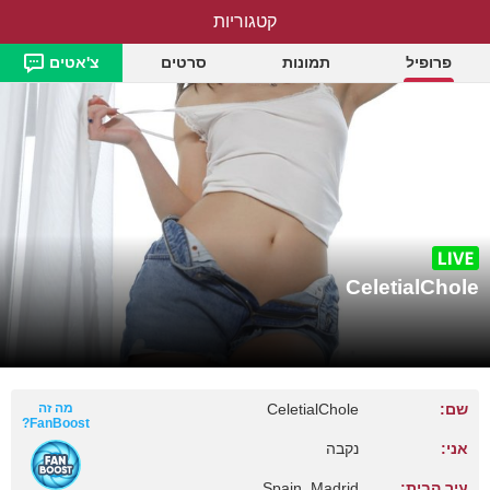
קטגוריות
CeletialChole
פרופיל
תמונות
סרטים
צ'אטים
CeletialChole
שם:
CeletialChole
מה זה
FanBoost?
אני:
נקבה
עיר הבית:
Spain, Madrid