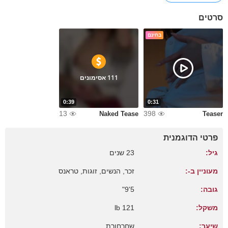
סרטים
בחינם
111 אסימונים
0:39
0:31
13
398
Naked Tease
Teaser
פרטי הדוגמנית
גיל:
23 שנים
מעוניין ב-:
זכר, הנשים, זוגות, טראנס
גובה:
5'9"
משקל:
121 lb
שיער:
שחרחורת