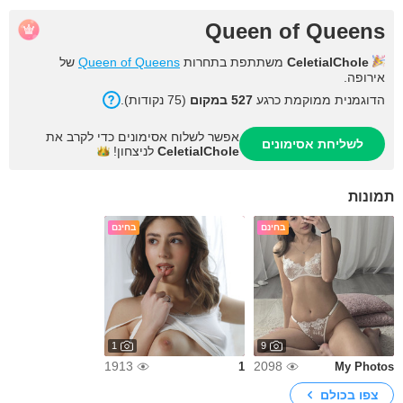
Queen of Queens
CeletialChole
משתתפת בתחרות
Queen of Queens
של
אירופה.
הדוגמנית ממוקמת כרגע
527 במקום
(75 נקודות).
אפשר לשלוח אסימונים כדי לקרב את
לשליחת אסימונים
CeletialChole
לניצחון!
תמונות
בחינם
בחינם
1
9
1913
2098
1
My Photos
צפו בכולם