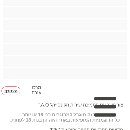
קטנטונת
שחרחורת
שיעבוד
שפריץ
שרירים
תחת גדול
מרכז
הצטרף
עזרה
צור קשר עם התמיכה
שירות הקונסיירג'
F.A.Q
האתר הזה מוגבל למבוגרים בני 18 או יותר.
כל הדוגמניות המופיעות באתר הזה הן בנות 18 לפחות.
מדיניות הפרטיות
תנאים והוראות
2257