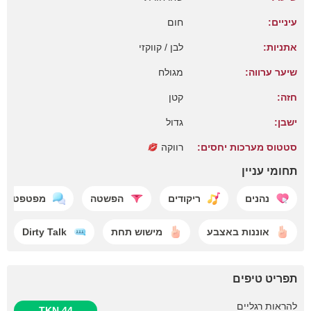
עיניים:
חום
אתניות:
לבן / קווקזי
שיער ערווה:
מגולח
חזה:
קטן
ישבן:
גדול
סטטוס מערכות יחסים:
רווקה
תחומי עניין
נהנים
ריקודים
הפשטה
מפטפט
אוננות באצבע
מישוש תחת
Dirty Talk
תפריט טיפים
להראות רגליים
44 TKN