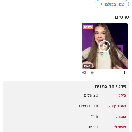
צפו בכולם
סרטים
בחינם
0:33
933
hi
פרטי הדוגמנית
גיל:
20 שנים
מעוניין ב-:
זכר, הנשים
גובה:
5'4"
משקל:
99 lb