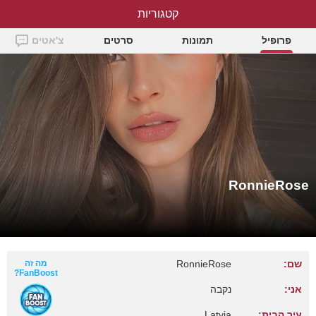
קטגוריות
RonnieRose
פרופיל
תמונות
סרטים
צ'אטים
RonnieRose
שם:
RonnieRose
מה זה
FanBoost?
אני:
נקבה
עיר הבית:
Latvia