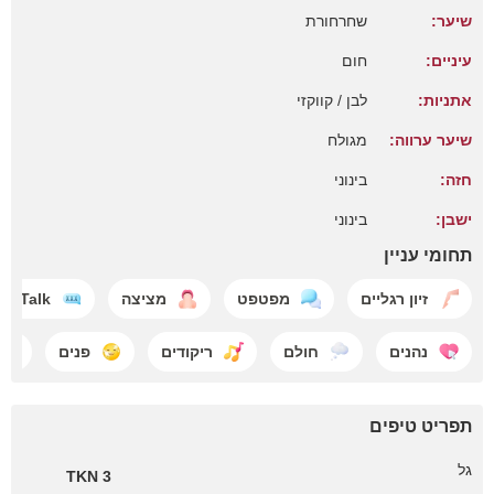
שיער:
שחרחורת
עיניים:
חום
אתניות:
לבן / קווקזי
שיער ערווה:
מגולח
חזה:
בינוני
ישבן:
בינוני
תחומי עניין
זיון רגליים
מפטפט
מציצה
rty Talk
נהנים
חולם
ריקודים
פנים
תפריט טיפים
גל
3 TKN